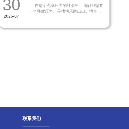
30
专属邀请码，探索不一样的娱乐世界
在这个充满压力的社会里，我们都需要
一个释放压力、寻找快乐的出口。悟空...
2026-07
联系我们