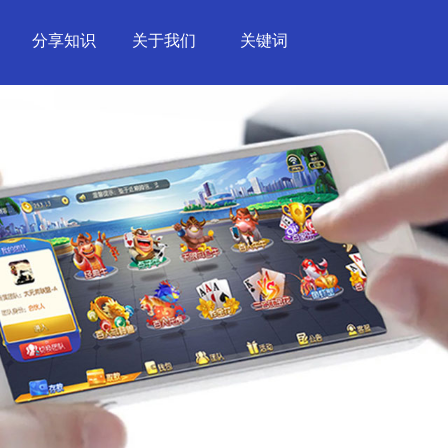
分享知识
关于我们
关键词