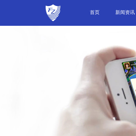
首页
新闻资讯