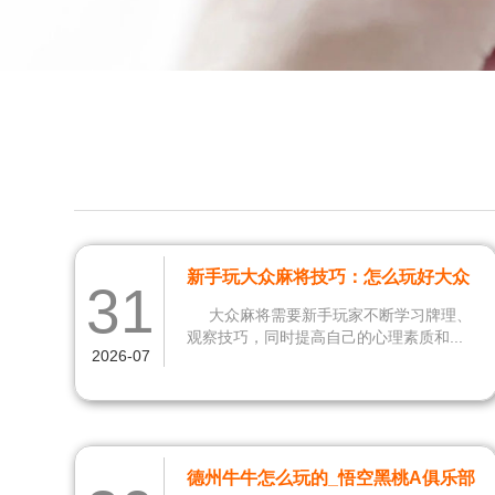
新手玩大众麻将技巧：怎么玩好大众
31
麻将_棋牌游戏下载网站
大众麻将需要新手玩家不断学习牌理、
观察技巧，同时提高自己的心理素质和...
2026-07
德州牛牛怎么玩的_悟空黑桃A俱乐部