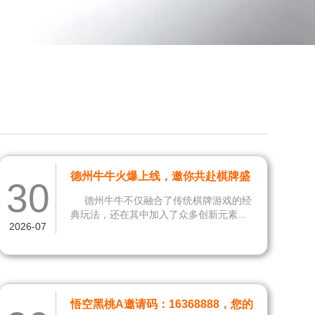
德州牛牛火爆上线，邀你共赴棋牌盛
30
宴！
德州牛牛不仅融合了传统棋牌游戏的经
典玩法，还在其中加入了众多创新元素...
2026-07
悟空黑桃A邀请码：16368888，您的