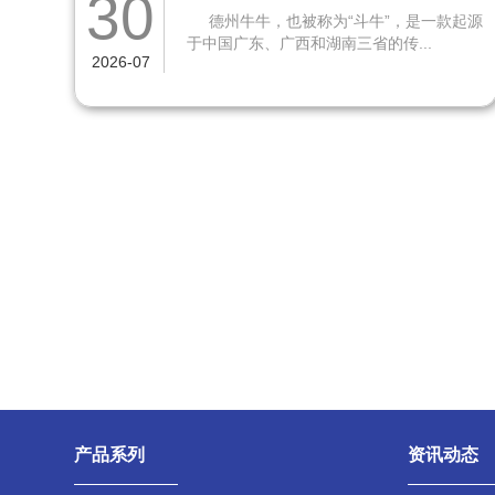
30
邀请码：16368888
德州牛牛，也被称为“斗牛”，是一款起源
于中国广东、广西和湖南三省的传...
2026-07
产品系列
资讯动态