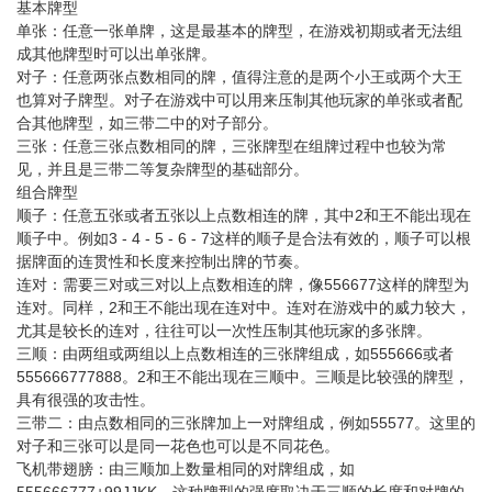
基本牌型
单张：任意一张单牌，这是最基本的牌型，在游戏初期或者无法组
成其他牌型时可以出单张牌。
对子：任意两张点数相同的牌，值得注意的是两个小王或两个大王
也算对子牌型。对子在游戏中可以用来压制其他玩家的单张或者配
合其他牌型，如三带二中的对子部分。
三张：任意三张点数相同的牌，三张牌型在组牌过程中也较为常
见，并且是三带二等复杂牌型的基础部分。
组合牌型
顺子：任意五张或者五张以上点数相连的牌，其中2和王不能出现在
顺子中。例如3 - 4 - 5 - 6 - 7这样的顺子是合法有效的，顺子可以根
据牌面的连贯性和长度来控制出牌的节奏。
连对：需要三对或三对以上点数相连的牌，像556677这样的牌型为
连对。同样，2和王不能出现在连对中。连对在游戏中的威力较大，
尤其是较长的连对，往往可以一次性压制其他玩家的多张牌。
三顺：由两组或两组以上点数相连的三张牌组成，如555666或者
555666777888。2和王不能出现在三顺中。三顺是比较强的牌型，
具有很强的攻击性。
三带二：由点数相同的三张牌加上一对牌组成，例如55577。这里的
对子和三张可以是同一花色也可以是不同花色。
飞机带翅膀：由三顺加上数量相同的对牌组成，如